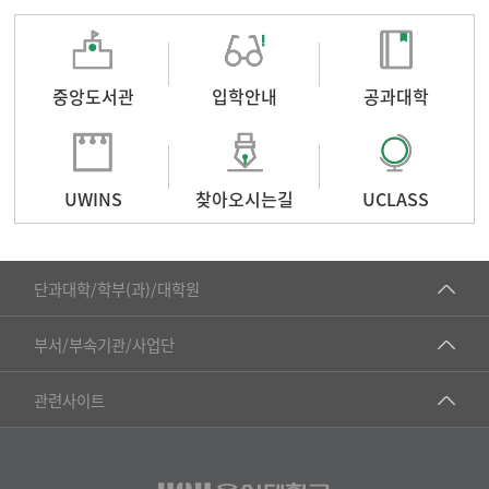
중앙도서관
입학안내
공과대학
UWINS
찾아오시는길
UCLASS
■인문대학
단과대학/학부(과)/대학원
▷국어국문학부
공동기기센터
부서/부속기관/사업단
▷영어영문학과
공학교육혁신센터
건강가정지원센터
관련사이트
▷일본어·일본학과
과학영재교육원
교수협의회
▷중국어·중국학과
교무처교직팀
구내(경남)은행
▷프랑스어·프랑스학과