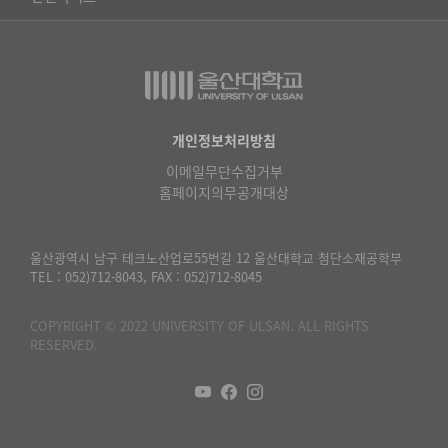
수
과학영재교육원
교수협의회
로
▷중국어·중국학과
교무처교직팀
구
구내(경남)은행
▷프랑스어·프랑스학과
성
국어문화원
노동조합
된
▷스페인·중남미학과
표
국제교류처
생명윤리위원회
개인정보처리방침
▷역사·문화학과
기초과학연구소
이메일무단수집거부
온라인 기술거래 플랫폼
▷철학·상담학과
홈페이지의무공개대상
물리BK 미래혁신응집물질물리인재교육연구단
울산대신문
■사회과학대학
메이커스페이스
울산대학교 총동문회
울산광역시 남구 테크노산업로55번길 12 울산대학교 첨단소재공학부
▷사회과학부
TEL : 052)712-8043, FAX : 052)712-8045
미래기술혁신융합형인재양성센터
울산대학교병원
ㆍ경제학전공
반구대암각화유적보존연구소
COPYRIGHT © 2022 UNIVERSITY OF ULSAN. ALL RIGHTS
캠퍼스안전관리
ㆍ행정학전공
RESERVED.
보육교사교육원
UCLASS
ㆍ국제관계학전공
산학연협력선도대학육성사업(LINC3.0)사업단
ㆍ사회·복지학전공
스마트전자(ICT) 창의·융합기술 인력양성사업단