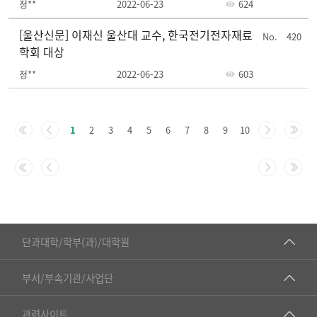
정**
2022-06-23
624
[울산신문] 이재신 울산대 교수, 한국전기전자재료
420
학회 대상
정**
2022-06-23
603
주
요
1
2
3
4
5
6
7
8
9
10
정
책-
번
호,
제
목,
■인문대학
등
단과대학/학부(과)/대학원
록
▷국어국문학부
일,
공동기기센터
부서/부속기관/사업단
조
▷영어영문학과
공학교육혁신센터
회
건강가정지원센터
관련사이트
▷일본어·일본학과