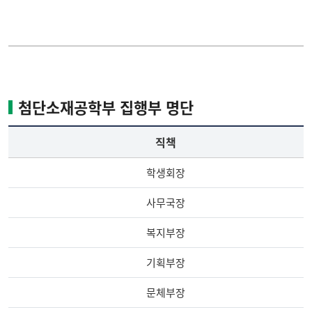
개설강좌
집행부명단
연구
첨단소재공학부 집행부 명단
학부특장점
직책
학생활동
학생회장
사무국장
취업정보
복지부장
입학정보
기획부장
문체부장
게시판