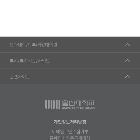
단
소
재
공
학
■인문대학
부
단과대학/학부(과)/대학원
집
▷국어국문학부
행
공동기기센터
부서/부속기관/사업단
부
▷영어영문학과
공학교육혁신센터
직
건강가정지원센터
관련사이트
▷일본어·일본학과
책
과학영재교육원
교수협의회
및
▷중국어·중국학과
교무처교직팀
명
구내(경남)은행
▷프랑스어·프랑스학과
단
국어문화원
노동조합
▷스페인·중남미학과
국제교류처
생명윤리위원회
개인정보처리방침
▷역사·문화학과
기초과학연구소
이메일무단수집거부
온라인 기술거래 플랫폼
▷철학·상담학과
홈페이지의무공개대상