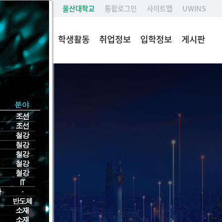
울산대학교
통합로그인
사이트맵
UWINS
학부특장점
학생활동
취업정보
입학정보
게시판