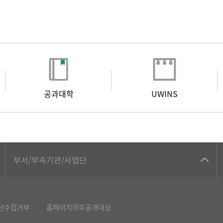
공과대학
UWINS
공동기기센터
부서/부속기관/사업단
공학교육혁신센터
과학영재교육원
단수집거부
홈페이지의무공개대상
교무처교직팀