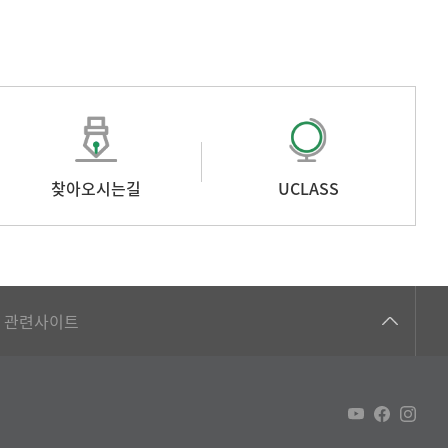
찾아오시는길
UCLASS
건강가정지원센터
관련사이트
교수협의회
구내(경남)은행
노동조합