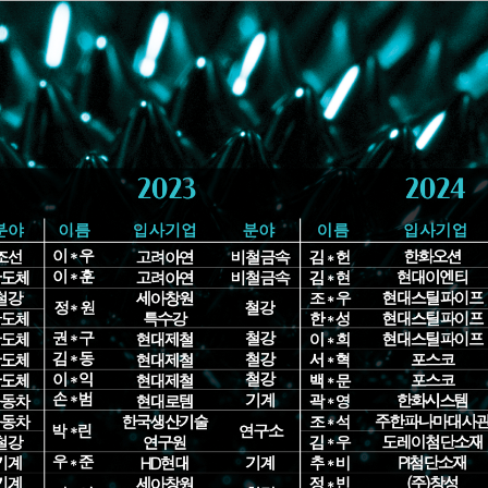
학부소개
학사
개설강좌
연구