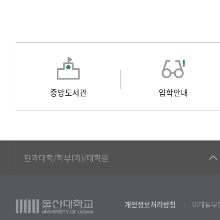
중앙도서관
입학안내
■인문대학
단과대학/학부(과)/대학원
▷국어국문학부
▷영어영문학과
개인정보처리방침
이메일무
▷일본어·일본학과