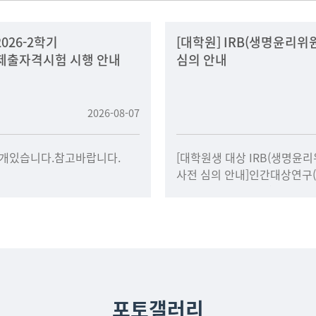
2026-2학기
[대학원] IRB(생명윤리위
제출자격시험 시행 안내
심의 안내
2026-08-07
3개있습니다.참고바랍니다.
[대학원생 대상 IRB(생명윤리
사전 심의 안내]인간대상연구
인터뷰, 임상시험 등)를 수행
학위논문을 준비하는 대학원
연구 개시 전에 I
포토갤러리