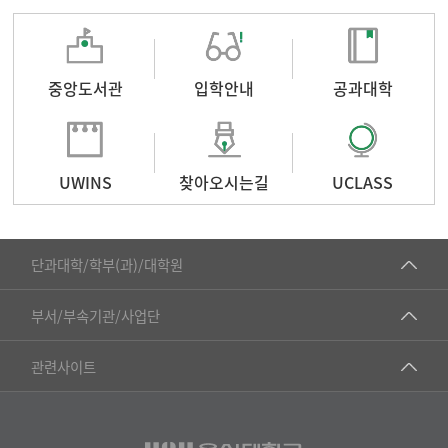
중앙도서관
입학안내
공과대학
UWINS
찾아오시는길
UCLASS
■인문대학
단과대학/학부(과)/대학원
▷국어국문학부
공동기기센터
부서/부속기관/사업단
▷영어영문학과
공학교육혁신센터
건강가정지원센터
관련사이트
▷일본어·일본학과
과학영재교육원
교수협의회
▷중국어·중국학과
교무처교직팀
구내(경남)은행
▷프랑스어·프랑스학과