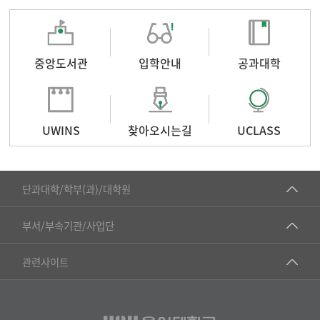
중앙도서관
입학안내
공과대학
UWINS
찾아오시는길
UCLASS
■인문대학
단과대학/학부(과)/대학원
▷국어국문학부
공동기기센터
부서/부속기관/사업단
▷영어영문학과
공학교육혁신센터
건강가정지원센터
관련사이트
▷일본어·일본학과
과학영재교육원
교수협의회
▷중국어·중국학과
교무처교직팀
구내(경남)은행
▷프랑스어·프랑스학과