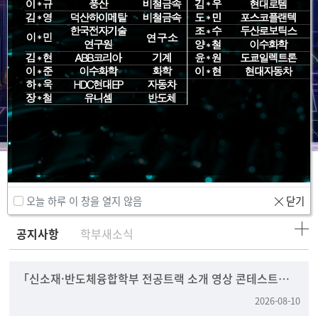
Community
오늘 하루 이 창을 열지 않음
닫기
공지사항
학부새소식
「신소재·반도체융합학부 전공트랙 소개 영상 콘테스트」
안내
2026-08-10